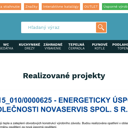
a stiahnutie
Značky
Interaktívne katalógy
OUTLET
Úsporné výrob
WC
KUCHYNSKÉ
ZÁHRADNÉ
TEPELNÁ
PLYNOVÉ
PODLAH
SEDÁTKA
DREZY
VYBAVENIE
ČERPADLA
KOTLE
TOPEN
Realizované projekty