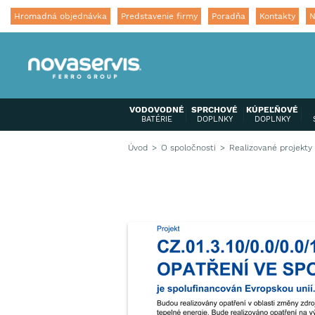
Hromadná objednávka
Predstavenie firmy
Poradňa
Kontakty
N
VODOVODNÉ
SPRCHOVÉ
KÚPEĽŇOVÉ
BATÉRIE
DOPLNKY
DOPLNKY
Úvod
O spoločnosti
Realizované projekty