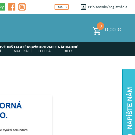
ky
SK
Prihlásenie
registrácia
0
0,00 €
OVÉ
INŠTALATÉRSKÝ
VYKUROVACIE
NÁHRADNÉ
Í
MATERIÁL
TELESÁ
DIELY
NAPÍŠTE NÁM