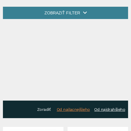
ZOBRAZIŤ FILTER
Zoradiť
Od najlacnejšieho
Od najdrahšieho