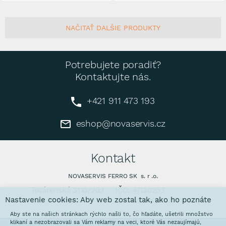
NAČITAŤ DALŠIE PRODUKTY
Potrebujete poradiť?
Kontaktujte nás.
+421 911 473 193
eshop@novaservis.cz
Kontakt
NOVASERVIS FERRO SK s. r .o.
Továrenská 3110/20J
IČO: 47130253
Nastavenie cookies: Aby web zostal tak, ako ho poznáte
905 01 Senica
IČ DPH: SK2023771640
Aby ste na našich stránkach rýchlo našli to, čo hľadáte, ušetrili množstvo
klikaní a nezobrazovali sa Vám reklamy na veci, ktoré Vás nezaujímajú,