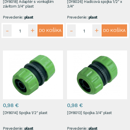
[DY8018] Adaptér s vonkajším
[DY8026] Hadicová spojka 1/2" x
závitom 3/4" plast
3/4"
Prevedenie:
plast
Prevedenie:
plast
DO KOŠÍKA
DO KOŠÍKA
0,98 €
0,98 €
[DY8014] Spojka 1/2" plast
[DY8013] Spojka 3/4" plast
Prevedenie:
plast
Prevedenie:
plast