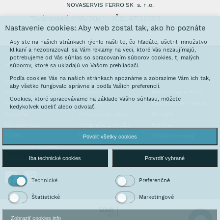
NOVASERVIS FERRO SK s. r .o.
Továrenská 3110/20J
IČO: 47130253
Nastavenie cookies: Aby web zostal tak, ako ho poznáte
905 01 Senica
IČ DPH: SK2023771640
Aby ste na našich stránkach rýchlo našli to, čo hľadáte, ušetrili množstvo
klikaní a nezobrazovali sa Vám reklamy na veci, ktoré Vás nezaujímajú,
potrebujeme od Vás súhlas so spracovaním súborov cookies, tj malých
Pre zákazníkov
Aktuality
súborov, ktoré sa ukladajú vo Vašom prehliadači.
O spoločnosti
Podľa cookies Vás na našich stránkach spoznáme a zobrazíme Vám ich tak,
Prečo nakupovať u nás
Interaktívne katalógy
aby všetko fungovalo správne a podľa Vašich preferencií.
Obchodné podmienky
Galvanovňa
Predstavenie firmy
Cookies, ktoré spracovávame na základe Vášho súhlasu, môžete
Doprava a platba
Stoláreň
Realizované projekty
kedykoľvek udeliť alebo odvolať.
Poradňa
Propagačná videa
Kontakt
Na stiahnutie
Fotografie z výroby
Kariéra
GDPR
Pomáhame
Whistleblowing
Povoliť všetky cookies
Nastavenie cookies
Sledujte nás
Iba technické cookies
Potvrdiť vybrané
Technické
Preferenčné
Štatistické
Marketingové
Zobraziť cookies info