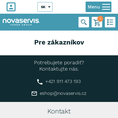
Menu
SK
0
Pre zákazníkov
Potrebujete poradiť?
Kontaktujte nás.
+421 911 473 193
eshop@novaservis.cz
Kontakt