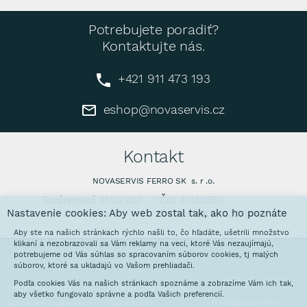
Potrebujete poradiť?
Kontaktujte nás.
+421 911 473 193
eshop@novaservis.cz
Kontakt
NOVASERVIS FERRO SK s. r .o.
Továrenská 3110/20J
IČO: 47130253
Nastavenie cookies: Aby web zostal tak, ako ho poznáte
905 01 Senica
IČ DPH: SK2023771640
Aby ste na našich stránkach rýchlo našli to, čo hľadáte, ušetrili množstvo
klikaní a nezobrazovali sa Vám reklamy na veci, ktoré Vás nezaujímajú,
potrebujeme od Vás súhlas so spracovaním súborov cookies, tj malých
Pre zákazníkov
Aktuality
súborov, ktoré sa ukladajú vo Vašom prehliadači.
O spoločnosti
Podľa cookies Vás na našich stránkach spoznáme a zobrazíme Vám ich tak,
Prečo nakupovať u nás
Interaktívne katalógy
aby všetko fungovalo správne a podľa Vašich preferencií.
Obchodné podmienky
Galvanovňa
Predstavenie firmy