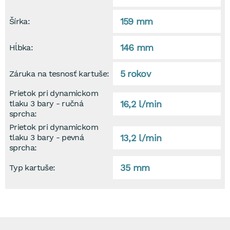
159 mm
Šírka:
146 mm
Hĺbka:
5 rokov
Záruka na tesnosť kartuše:
Prietok pri dynamickom
16,2 l/min
tlaku 3 bary - ručná
sprcha:
Prietok pri dynamickom
13,2 l/min
tlaku 3 bary - pevná
sprcha:
35 mm
Typ kartuše: