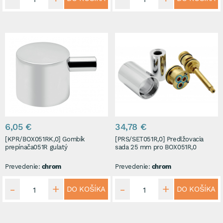
6,05 €
34,78 €
[KPR/BOX051RK,0] Gombík
[PRS/SET051R,0] Predlžovacia
prepínača051R gulatý
sada 25 mm pro BOX051R,0
Prevedenie:
chrom
Prevedenie:
chrom
DO KOŠÍKA
DO KOŠÍKA