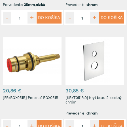
Prevedenie:
35mm,nízká
Prevedenie:
chrom
DO KOŠÍKA
DO KOŠÍKA
20,86 €
30,85 €
[PR/BOX051R] Prepínač BOX051R
[KRYT051R,0] Kryt boxu 2-cestný
chróm
Prevedenie:
chrom
DO KOŠÍKA
DO KOŠÍKA