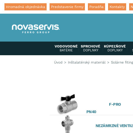
Hromadná objednávka
Predstavenie firmy
Poradňa
Kontakty
N
VODOVODNÉ
SPRCHOVÉ
KÚPEĽŇOVÉ
BATÉRIE
DOPLNKY
DOPLNKY
Úvod
Inštalatérský materiál
Solárne fitin
F-PRO
PN40
NEZÁMRZNÉ VENTIL