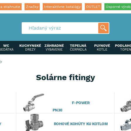
a stiahnutie
Značky
Interaktívne katalógy
OUTLET
Úsporné výrob
WC
KUCHYNSKÉ
ZÁHRADNÉ
TEPELNÁ
PLYNOVÉ
PODLAH
SEDÁTKA
DREZY
VYBAVENIE
ČERPADLA
KOTLE
TOPEN
gy
Solárne fitingy
F-POWER
PN30
Y
ROHOVÉ KOHÚTY KU KOTLOM