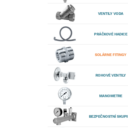
VENTILY VODA
PRÁČKOVÉ HADICE
SOLÁRNE FITINGY
ROHOVÉ VENTILY
MANOMETRE
BEZPEČNOSTNÍ SKUP