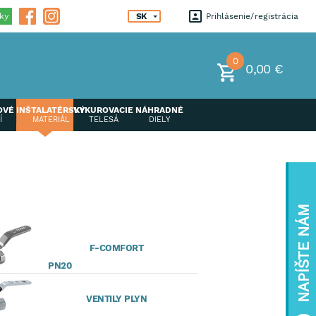
ky
SK
Prihlásenie
registrácia
0
0,00 €
OVÉ
INŠTALATÉRSKÝ
VYKUROVACIE
NÁHRADNÉ
Í
MATERIÁL
TELESÁ
DIELY
NAPÍŠTE NÁM
F-COMFORT
PN20
VENTILY PLYN