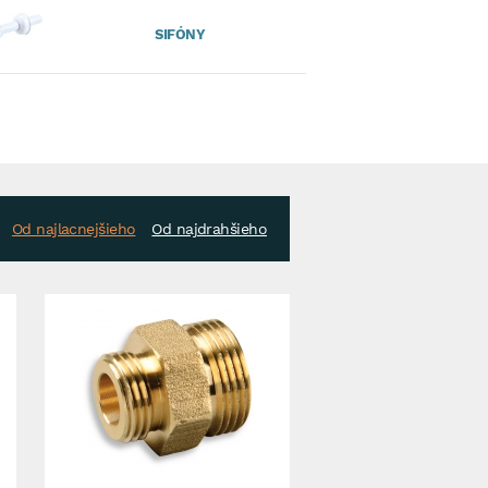
SIFÓNY
Od najlacnejšieho
Od najdrahšieho