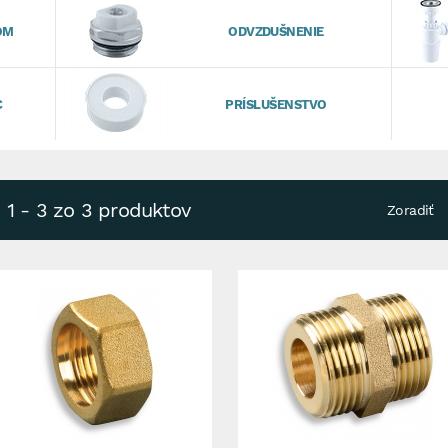
OM
ODVZDUŠNENIE
C
PRÍSLUŠENSTVO
1 - 3 zo 3 produktov
Zoradiť