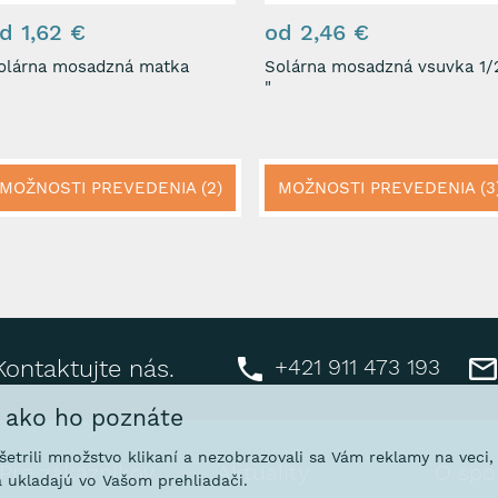
d 1,62 €
od 2,46 €
olárna mosadzná matka
Solárna mosadzná vsuvka 1/
"
MOŽNOSTI PREVEDENIA (2)
MOŽNOSTI PREVEDENIA (3
+421 911 473 193
Kontaktujte nás.
, ako ho poznáte
ušetrili množstvo klikaní a nezobrazovali sa Vám reklamy na veci
Pre zákazníkov
Aktuality
O spo
 ukladajú vo Vašom prehliadači.