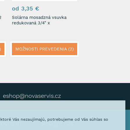
od 3,35 €
2
Solárna mosadzná vsuvka
redukovaná 3/4" x
)
MOŽNOSTI PREVEDENIA (2)
eshop@novaservis.cz
, ktoré Vás nezaujímajú, potrebujeme od Vás súhlas so
ločnosti
Sledujte nás