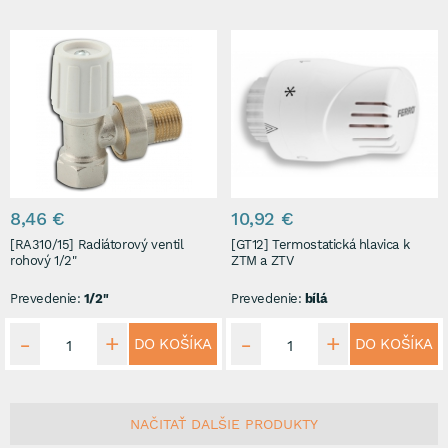
8,46 €
10,92 €
[RA310/15] Radiátorový ventil
[GT12] Termostatická hlavica k
rohový 1/2"
ZTM a ZTV
Prevedenie:
1/2"
Prevedenie:
bílá
DO KOŠÍKA
DO KOŠÍKA
NAČITAŤ DALŠIE PRODUKTY