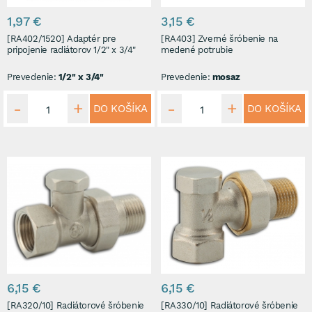
1,97 €
3,15 €
[RA402/1520] Adaptér pre
[RA403] Zverné šróbenie na
pripojenie radiátorov 1/2" x 3/4"
medené potrubie
Prevedenie:
1/2" x 3/4"
Prevedenie:
mosaz
DO KOŠÍKA
DO KOŠÍKA
6,15 €
6,15 €
[RA320/10] Radiátorové šróbenie
[RA330/10] Radiátorové šróbenie