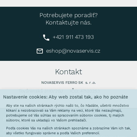
Potrebujete poradiť?
Kontaktujte nás.
+421 911 473 193
eshop@novaservis.cz
Kontakt
NOVASERVIS FERRO SK s. r .o.
Továrenská 3110/20J
IČO: 47130253
Nastavenie cookies: Aby web zostal tak, ako ho poznáte
905 01 Senica
IČ DPH: SK2023771640
Aby ste na našich stránkach rýchlo našli to, čo hľadáte, ušetrili množstvo
klikaní a nezobrazovali sa Vám reklamy na veci, ktoré Vás nezaujímajú,
potrebujeme od Vás súhlas so spracovaním súborov cookies, tj malých
Pre zákazníkov
Aktuality
súborov, ktoré sa ukladajú vo Vašom prehliadači.
O spoločnosti
Podľa cookies Vás na našich stránkach spoznáme a zobrazíme Vám ich tak,
Prečo nakupovať u nás
Interaktívne katalógy
aby všetko fungovalo správne a podľa Vašich preferencií.