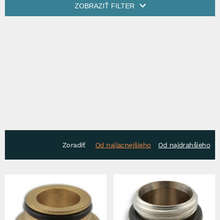
ZOBRAZIŤ FILTER
Zoradiť
Od najlacnejšieho
Od najdrahšieho